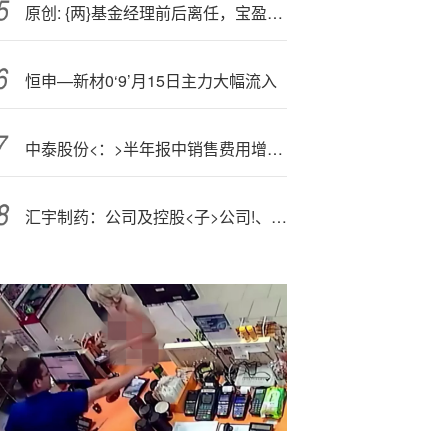
原创: {两}基金经理前后离任，宝盈基金留不住人才？
恒申—新材0‘9’月15日主力大幅流入
中泰股份<：>半年报中销售费用增加幅度较大是个别海外项目佣金费用较高计入销售费用导致
汇宇制药：公司及控股<子>公司!、全资子公司不存在逾期担保