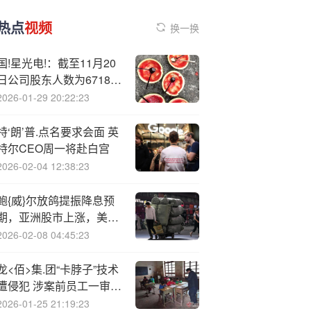
热点
视频
换一换
国!星光电!：截至11月20
日公司股东人数为67183
户
2026-01-29 20:22:23
特‘朗’普.点名要求会面 英
特尔CEO周一将赴白宫
2026-02-04 12:38:23
鲍{威}尔放鸽提振降息预
期，亚洲股市上涨，美股
期货、欧股下跌，美元告
2026-02-08 04:45:23
别三周连跌
龙<佰>集.团“卡脖子”技术
遭侵犯 涉案前员工一审被
判罚3200万元
2026-01-25 21:19:23