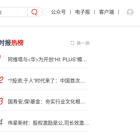
公众号
电子报
客户端
时报
热榜
换一换
阿维塔与<华>为开创“HI: PLUS”模式 预计到2030年联合推出17款产品
“?投资;于人”时代来了：中国首次全面实施育儿补贴制度
国寿安,保!基金：夯实行业文化根基——践行信义责任、建设合规风控体系
伟星新材：股权激励是公,司长效激励机制之一